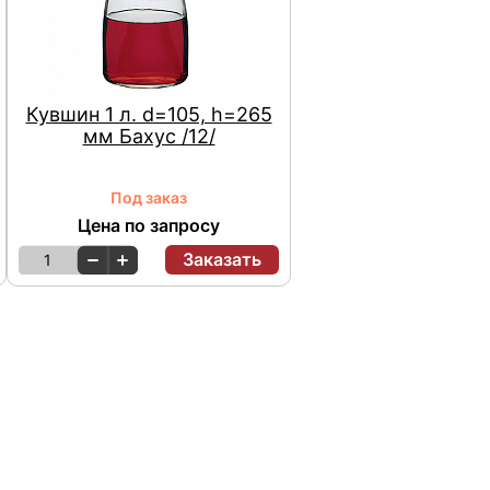
Кувшин 1 л. d=105, h=265
мм Бахус /12/
Под заказ
Цена по запросу
Заказать
1