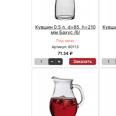
Кувшин 0,5 л. d=85, h=210
Кувши
мм Бахус /6/
Под заказ
Артикул: 80113
71.34 ₽
Заказать
1
1