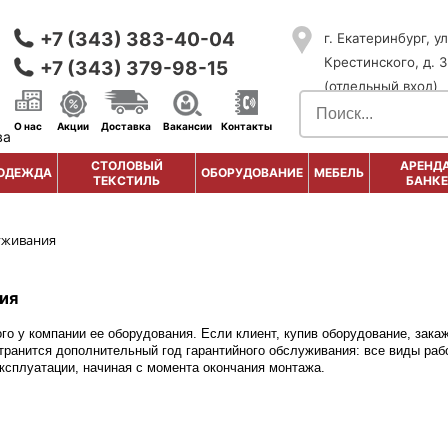
+7 (343) 383-40-04
г. Екатеринбург, ул
Крестинского, д. 3
+7 (343) 379-98-15
(отдельный вход)
О нас
Акции
Доставка
Вакансии
Контакты
ва
СТОЛОВЫЙ
АРЕНДА
ОДЕЖДА
ОБОРУДОВАНИЕ
МЕБЕЛЬ
ТЕКСТИЛЬ
БАНКЕ
уживания
ия
го у компании ее оборудования. Если клиент, купив оборудование, зака
странится дополнительный год гарантийного обслуживания: все виды раб
эксплуатации, начиная с момента окончания монтажа.