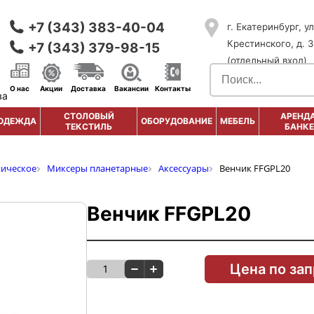
+7 (343) 383-40-04
г. Екатеринбург, ул
Крестинского, д. 3
+7 (343) 379-98-15
(отдельный вход)
О нас
Акции
Доставка
Вакансии
Контакты
ва
СТОЛОВЫЙ
АРЕНДА
ОДЕЖДА
ОБОРУДОВАНИЕ
МЕБЕЛЬ
ТЕКСТИЛЬ
БАНКЕ
ническое
Миксеры планетарные
Аксессуары
Венчик FFGPL20
Венчик FFGPL20
Цена по за
1