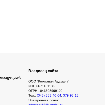
Владелец сайта
 продукции
ООО "Компания Адамант"
ИНН 6671151136
ОГРН 1046603999122
Тел.:
(343) 383-40-04
,
379-98-15
Электронная почта:
adamant15@yandex.ru