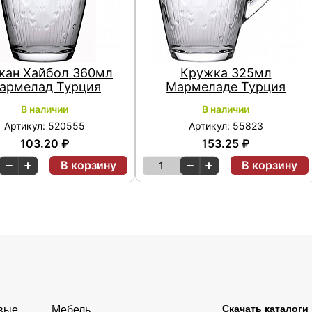
кан Хайбол 360мл
Кружка 325мл
армелад Турция
Мармеладе Турция
В наличии
В наличии
Артикул: 520555
Артикул: 55823
103.20 ₽
153.25 ₽
В корзину
В корзину
1
Скачать каталоги
овые
Мебель