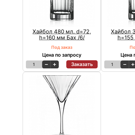
Хайбол 480 мл. d=72,
Хайбол 3
h=160 мм Бах /6/
h=155 
Под заказ
По
Цена по запросу
Цена 
Заказать
1
1