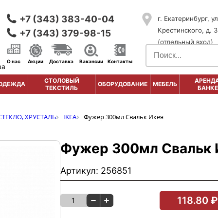
+7 (343) 383-40-04
г. Екатеринбург, ул
Крестинского, д. 3
+7 (343) 379-98-15
(отдельный вход)
О нас
Акции
Доставка
Вакансии
Контакты
ва
СТОЛОВЫЙ
АРЕНДА
ОДЕЖДА
ОБОРУДОВАНИЕ
МЕБЕЛЬ
ТЕКСТИЛЬ
БАНКЕ
СТЕКЛО, ХРУСТАЛЬ
IKEA
Фужер 300мл Свальк Икея
Фужер 300мл Свальк 
Артикул: 256851
118.80 ₽
1