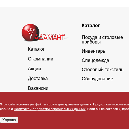
Каталог
Посуда и столовые
приборы
Каталог
Инвентарь
О компании
Спецодежда
Акции
Столовый текстиль
Доставка
Оборудование
Вакансии
Этот сайт использует файлы cookie для хранения данных. Продолжая использова
cookie и
Политикой обработки персональных данных
. Если вы не согласны, про
Хорошо
Обратите внимание, что данный сайт носит исключительно инфор