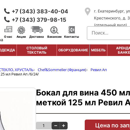
+7 (343) 383-40-04
г. Екатеринбург, ул
Крестинского, д. 3
+7 (343) 379-98-15
(отдельный вход)
О нас
Акции
Доставка
Вакансии
Контакты
ва
СТОЛОВЫЙ
АРЕНДА
ОДЕЖДА
ОБОРУДОВАНИЕ
МЕБЕЛЬ
ТЕКСТИЛЬ
БАНКЕ
СТЕКЛО, ХРУСТАЛЬ
Chef&Sommelier (Франция)
Ревил Ап
125 мл Ревил Ап /6/24/
Бокал для вина 450 мл
меткой 125 мл Ревил А
Цена по за
1