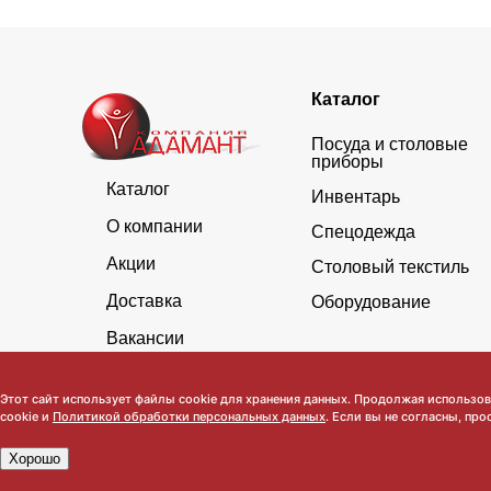
Каталог
Посуда и столовые
приборы
Каталог
Инвентарь
О компании
Спецодежда
Акции
Столовый текстиль
Доставка
Оборудование
Вакансии
Этот сайт использует файлы cookie для хранения данных. Продолжая использова
cookie и
Политикой обработки персональных данных
. Если вы не согласны, про
Хорошо
Обратите внимание, что данный сайт носит исключительно инфор