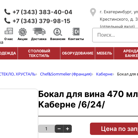
+7 (343) 383-40-04
г. Екатеринбург, ул
Крестинского, д. 3
+7 (343) 379-98-15
(отдельный вход)
О нас
Акции
Доставка
Вакансии
Контакты
ва
СТОЛОВЫЙ
АРЕНДА
ОДЕЖДА
ОБОРУДОВАНИЕ
МЕБЕЛЬ
ТЕКСТИЛЬ
БАНКЕ
СТЕКЛО, ХРУСТАЛЬ
Chef&Sommelier (Франция)
Каберне
Бокал для 
Бокал для вина 470 мл
Каберне /6/24/
Цена по за
1