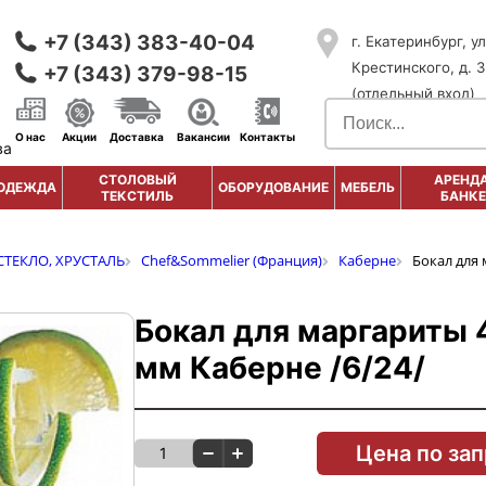
+7 (343) 383-40-04
г. Екатеринбург, ул
Крестинского, д. 3
+7 (343) 379-98-15
(отдельный вход)
О нас
Акции
Доставка
Вакансии
Контакты
ва
СТОЛОВЫЙ
АРЕНДА
ОДЕЖДА
ОБОРУДОВАНИЕ
МЕБЕЛЬ
ТЕКСТИЛЬ
БАНКЕ
СТЕКЛО, ХРУСТАЛЬ
Chef&Sommelier (Франция)
Каберне
Бокал для 
Бокал для маргариты 4
мм Каберне /6/24/
Цена по за
1