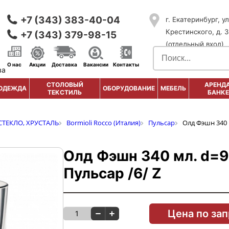
+7 (343) 383-40-04
г. Екатеринбург, ул
Крестинского, д. 3
+7 (343) 379-98-15
(отдельный вход)
О нас
Акции
Доставка
Вакансии
Контакты
ва
СТОЛОВЫЙ
АРЕНДА
ОДЕЖДА
ОБОРУДОВАНИЕ
МЕБЕЛЬ
ТЕКСТИЛЬ
БАНКЕ
СТЕКЛО, ХРУСТАЛЬ
Bormioli Rocco (Италия)
Пульсар
Олд Фэшн 340 м
Олд Фэшн 340 мл. d=9
Пульсар /6/ Z
Цена по за
1