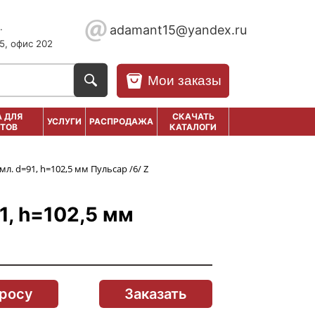
.
adamant15@yandex.ru
5, офис 202
Мои заказы
 ДЛЯ
СКАЧАТЬ
УСЛУГИ
РАСПРОДАЖА
ТОВ
КАТАЛОГИ
л. d=91, h=102,5 мм Пульсар /6/ Z
1, h=102,5 мм
просу
Заказать