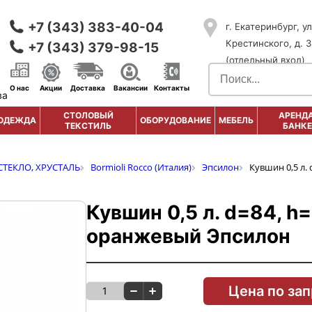
+7 (343) 383-40-04
г. Екатеринбург, ул
Крестинского, д. 3
+7 (343) 379-98-15
(отдельный вход)
О нас
Акции
Доставка
Вакансии
Контакты
ва
СТОЛОВЫЙ
АРЕНДА
ОДЕЖДА
ОБОРУДОВАНИЕ
МЕБЕЛЬ
ТЕКСТИЛЬ
БАНКЕ
СТЕКЛО, ХРУСТАЛЬ
Bormioli Rocco (Италия)
Эпсилон
Кувшин 0,5 л.
Кувшин 0,5 л. d=84, h
оранжевый Эпсилон
Цена по за
1