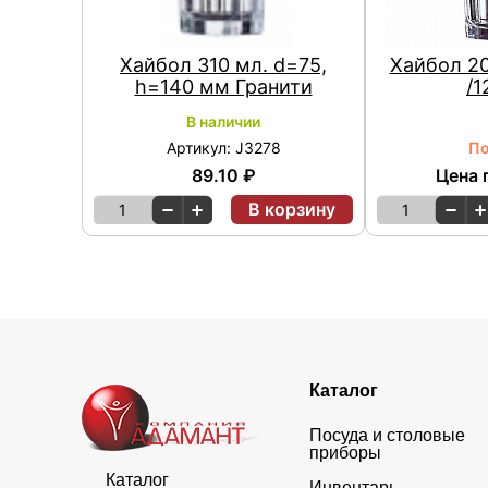
Хайбол 310 мл. d=75,
Хайбол 20
h=140 мм Гранити
/1
В наличии
Артикул: J3278
По
89.10 ₽
Цена 
В корзину
1
1
Каталог
Посуда и столовые
приборы
Каталог
Инвентарь