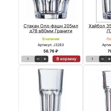
Стакан Олд-фэшн 205мл
Хайбол 35
д78 в80мм Гранити
/1
В наличии
По
Артикул: J3283
Арти
56.76 ₽
7
В корзину
1
1