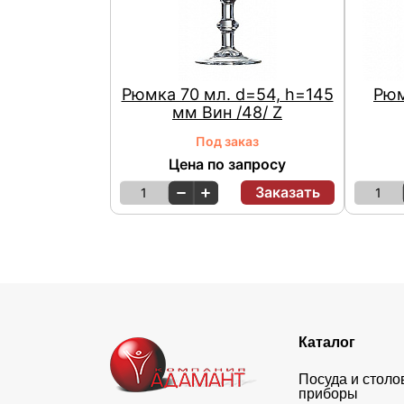
Рюмка 70 мл. d=54, h=145
Рюм
мм Вин /48/ Z
Под заказ
Цена по запросу
Заказать
1
1
Каталог
Посуда и стол
приборы