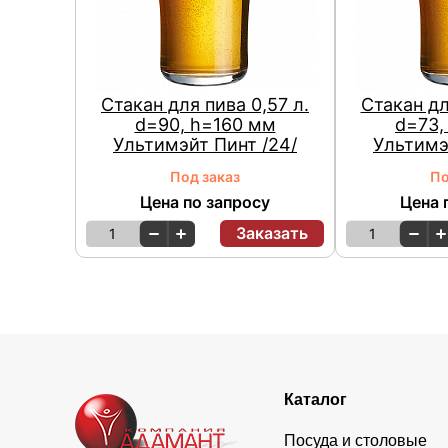
Стакан для пива 0,57 л.
Стакан дл
d=90, h=160 мм
d=73,
Ультимэйт Пинт /24/
Ультимэ
Под заказ
По
Цена по запросу
Цена 
Заказать
1
1
Каталог
Посуда и столовые