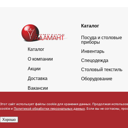
Каталог
Посуда и столовые
приборы
Каталог
Инвентарь
О компании
Спецодежда
Акции
Столовый текстиль
Доставка
Оборудование
Вакансии
Этот сайт использует файлы cookie для хранения данных. Продолжая использова
cookie и
Политикой обработки персональных данных
. Если вы не согласны, про
Хорошо
Обратите внимание, что данный сайт носит исключительно инфор