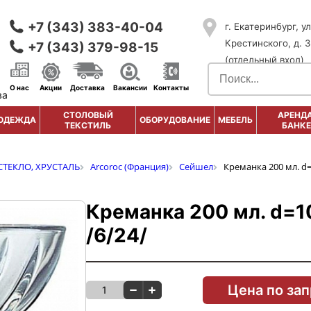
+7 (343) 383-40-04
г. Екатеринбург, ул
Крестинского, д. 3
+7 (343) 379-98-15
(отдельный вход)
О нас
Акции
Доставка
Вакансии
Контакты
ва
СТОЛОВЫЙ
АРЕНДА
ОДЕЖДА
ОБОРУДОВАНИЕ
МЕБЕЛЬ
ТЕКСТИЛЬ
БАНКЕ
СТЕКЛО, ХРУСТАЛЬ
Arcoroc (Франция)
Сейшел
Креманка 200 мл. d=
Креманка 200 мл. d=1
/6/24/
Цена по за
1