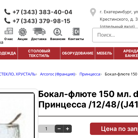
+7 (343) 383-40-04
г. Екатеринбург, ул
Крестинского, д. 3
+7 (343) 379-98-15
(отдельный вход)
О нас
Акции
Доставка
Вакансии
Контакты
ва
СТОЛОВЫЙ
АРЕНДА
ОДЕЖДА
ОБОРУДОВАНИЕ
МЕБЕЛЬ
ТЕКСТИЛЬ
БАНКЕ
СТЕКЛО, ХРУСТАЛЬ
Arcoroc (Франция)
Принцесса
Бокал-флюте 150 
Бокал-флюте 150 мл. 
Принцесса /12/48/(J4
Цена по за
1