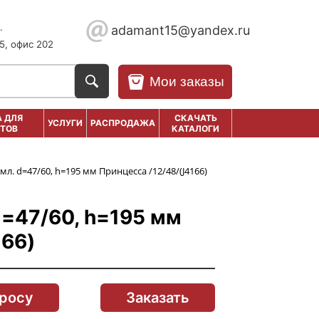
.
adamant15@yandex.ru
5, офис 202
Мои заказы
 ДЛЯ
СКАЧАТЬ
УСЛУГИ
РАСПРОДАЖА
ТОВ
КАТАЛОГИ
мл. d=47/60, h=195 мм Принцесса /12/48/(J4166)
d=47/60, h=195 мм
166)
просу
Заказать