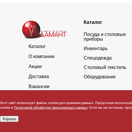
Каталог
Посуда и столовые
приборы
Каталог
Инвентарь
О компании
Спецодежда
Акции
Столовый текстиль
Доставка
Оборудование
Вакансии
Этот сайт использует файлы cookie для хранения данных. Продолжая использова
cookie и
Политикой обработки персональных данных
. Если вы не согласны, про
Хорошо
Обратите внимание, что данный сайт носит исключительно инфор