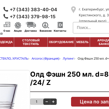
+7 (343) 383-40-04
г. Екатеринбург, ул
Крестинского, д. 3
+7 (343) 379-98-15
(отдельный вход)
О нас
Акции
Доставка
Вакансии
Контакты
ва
СТОЛОВЫЙ
АРЕНДА
ОДЕЖДА
ОБОРУДОВАНИЕ
МЕБЕЛЬ
ТЕКСТИЛЬ
БАНКЕ
СТЕКЛО, ХРУСТАЛЬ
Arcoroc (Франция)
Лупинг
Олд Фэшн 250 мл. d=
Олд Фэшн 250 мл. d=8
/24/ Z
Цена по за
1