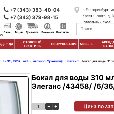
+7 (343) 383-40-04
г. Екатеринбург, ул
Крестинского, д. 3
+7 (343) 379-98-15
(отдельный вход)
О нас
Акции
Доставка
Вакансии
Контакты
ва
СТОЛОВЫЙ
АРЕНДА
ОДЕЖДА
ОБОРУДОВАНИЕ
МЕБЕЛЬ
ТЕКСТИЛЬ
БАНКЕ
СТЕКЛО, ХРУСТАЛЬ
Arcoroc (Франция)
Элеганс
Бокал для воды 310 
Бокал для воды 310 мл
Элеганс /43458/ /6/36
Цена по за
1