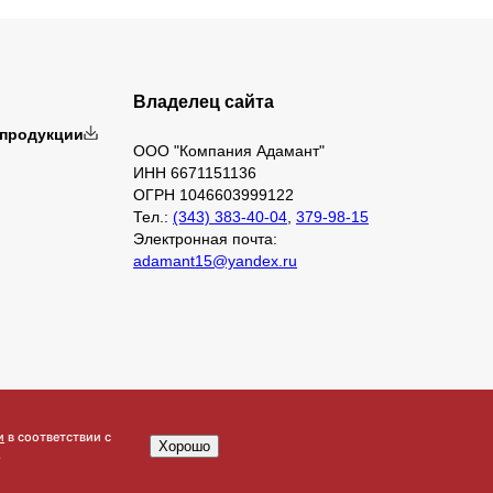
Владелец сайта
 продукции
ООО "Компания Адамант"
ИНН 6671151136
ОГРН 1046603999122
Тел.:
(343) 383-40-04
,
379-98-15
Электронная почта:
adamant15@yandex.ru
и
в соответствии с
Хорошо
.
ой офертой, определяемой положениями ч.2 ст. 437 Гражданского