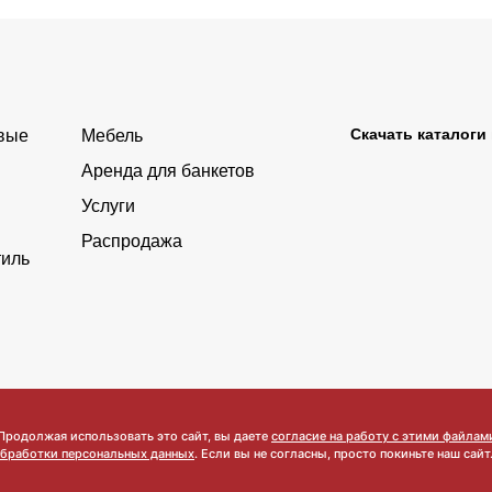
Скачать каталоги
овые
Мебель
Аренда для банкетов
Услуги
Распродажа
тиль
Политика конфиденциальности
©2026 Адамант. Все права защищены.
 Продолжая использовать это сайт, вы даете
согласие на работу с этими файлам
бработки персональных данных
. Если вы не согласны, просто покиньте наш сайт
мационный характер и ни при каких условиях не является публичн
кодекса РФ