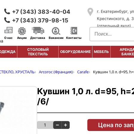
+7 (343) 383-40-04
г. Екатеринбург, ул
Крестинского, д. 3
+7 (343) 379-98-15
(отдельный вход)
О нас
Акции
Доставка
Вакансии
Контакты
ва
СТОЛОВЫЙ
АРЕНДА
ОДЕЖДА
ОБОРУДОВАНИЕ
МЕБЕЛЬ
ТЕКСТИЛЬ
БАНКЕ
СТЕКЛО, ХРУСТАЛЬ
Arcoroc (Франция)
Carafe
Кувшин 1,0 л. d=95, h=
Кувшин 1,0 л. d=95, h=
/6/
Цена по за
1