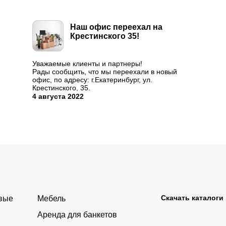
Наш офис переехал на
Крестинского 35!
Уважаемые клиенты и партнеры!
Рады сообщить, что мы переехали в новый
офис, по адресу: г.Екатеринбург, ул.
Крестинского, 35.
График работы остается прежним:
4 августа 2022
понедельник-четверг 9:00-18:00, пятница 9:00-
17:00.
Будем рады видеть Вас в новом офисе!
...
Скачать каталоги
овые
Мебель
Аренда для банкетов