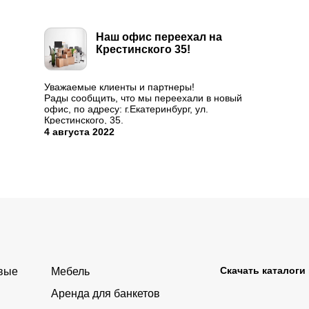
Наш офис переехал на
Крестинского 35!
Уважаемые клиенты и партнеры!
Рады сообщить, что мы переехали в новый
офис, по адресу: г.Екатеринбург, ул.
Крестинского, 35.
График работы остается прежним:
4 августа 2022
понедельник-четверг 9:00-18:00, пятница 9:00-
17:00.
Будем рады видеть Вас в новом офисе!
...
Скачать каталоги
овые
Мебель
Аренда для банкетов